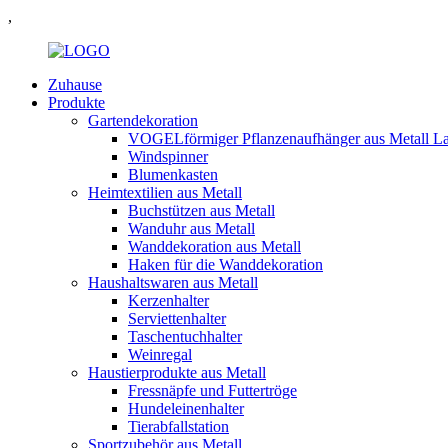
,
Zuhause
Produkte
Gartendekoration
VOGELförmiger Pflanzenaufhänger aus Metall Lat
Windspinner
Blumenkasten
Heimtextilien aus Metall
Buchstützen aus Metall
Wanduhr aus Metall
Wanddekoration aus Metall
Haken für die Wanddekoration
Haushaltswaren aus Metall
Kerzenhalter
Serviettenhalter
Taschentuchhalter
Weinregal
Haustierprodukte aus Metall
Fressnäpfe und Futtertröge
Hundeleinenhalter
Tierabfallstation
Sportzubehör aus Metall