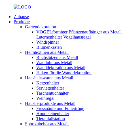
Zuhause
Produkte
Gartendekoration
VOGELförmiger Pflanzenaufhänger aus Metall
Laternenhalter Vogelhausregal
Windspinner
Blumenkasten
Heimtextilien aus Metall
Buchstützen aus Metall
Wanduhr aus Metall
Wanddekoration aus Metall
Haken für die Wanddekoration
Haushaltswaren aus Metall
Kerzenhalter
Serviettenhalter
Taschentuchhalter
Weinregal
Haustierprodukte aus Metall
Fressnäpfe und Futtertröge
Hundeleinenhalter
Tierabfallstation
Sportzubehör aus Metall