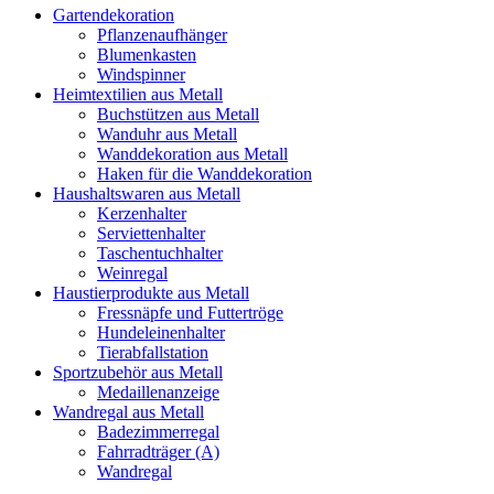
Gartendekoration
Pflanzenaufhänger
Blumenkasten
Windspinner
Heimtextilien aus Metall
Buchstützen aus Metall
Wanduhr aus Metall
Wanddekoration aus Metall
Haken für die Wanddekoration
Haushaltswaren aus Metall
Kerzenhalter
Serviettenhalter
Taschentuchhalter
Weinregal
Haustierprodukte aus Metall
Fressnäpfe und Futtertröge
Hundeleinenhalter
Tierabfallstation
Sportzubehör aus Metall
Medaillenanzeige
Wandregal aus Metall
Badezimmerregal
Fahrradträger (A)
Wandregal