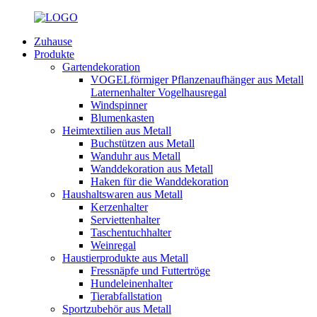
Zuhause
Produkte
Gartendekoration
VOGELförmiger Pflanzenaufhänger aus Metall
Laternenhalter Vogelhausregal
Windspinner
Blumenkasten
Heimtextilien aus Metall
Buchstützen aus Metall
Wanduhr aus Metall
Wanddekoration aus Metall
Haken für die Wanddekoration
Haushaltswaren aus Metall
Kerzenhalter
Serviettenhalter
Taschentuchhalter
Weinregal
Haustierprodukte aus Metall
Fressnäpfe und Futtertröge
Hundeleinenhalter
Tierabfallstation
Sportzubehör aus Metall