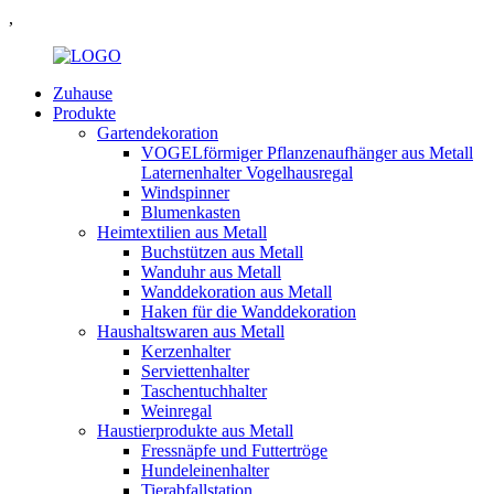
,
Zuhause
Produkte
Gartendekoration
VOGELförmiger Pflanzenaufhänger aus Metall
Laternenhalter Vogelhausregal
Windspinner
Blumenkasten
Heimtextilien aus Metall
Buchstützen aus Metall
Wanduhr aus Metall
Wanddekoration aus Metall
Haken für die Wanddekoration
Haushaltswaren aus Metall
Kerzenhalter
Serviettenhalter
Taschentuchhalter
Weinregal
Haustierprodukte aus Metall
Fressnäpfe und Futtertröge
Hundeleinenhalter
Tierabfallstation