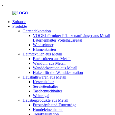
,
Zuhause
Produkte
Gartendekoration
VOGELförmiger Pflanzenaufhänger aus Metall
Laternenhalter Vogelhausregal
Windspinner
Blumenkasten
Heimtextilien aus Metall
Buchstützen aus Metall
Wanduhr aus Metall
Wanddekoration aus Metall
Haken für die Wanddekoration
Haushaltswaren aus Metall
Kerzenhalter
Serviettenhalter
Taschentuchhalter
Weinregal
Haustierprodukte aus Metall
Fressnäpfe und Futtertröge
Hundeleinenhalter
Tierabfallstation