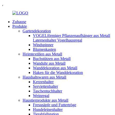
,
Zuhause
Produkte
Gartendekoration
VOGELförmiger Pflanzenaufhänger aus Metall
Laternenhalter Vogelhausregal
Windspinner
Blumenkasten
Heimtextilien aus Metall
Buchstützen aus Metall
Wanduhr aus Metall
Wanddekoration aus Metall
Haken für die Wanddekoration
Haushaltswaren aus Metall
Kerzenhalter
Serviettenhalter
Taschentuchhalter
Weinregal
Haustierprodukte aus Metall
Fressnäpfe und Futtertröge
Hundeleinenhalter
Tierabfallstation